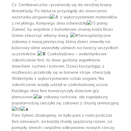
Cz. Centkiewiczów i przeniosły się do mroźnej krainy
Antarktydy. Po lekturze przystąpiły do stworzenia
wizerunku pingwina
z wykorzystaniem materiałów
z recyklingu. Kolejnego dnia odwiedziły
panią
Zamieć, by wspólnie z bohaterami znanej baśni Braci
Grimm stworzyć własny śnieg.
Sensoplastyczne
zabawy z masą plastyczną, którą dzieci zmieniły na
kolorowy slime wywołały uśmiech na twarzy wszystkich
uczestników.
Czekoladowo – walentynkowe
zakończenie ferii, to dwie godziny wypełnione
śmiechem, ruchem i kolorem. Dzieci korzystając z
możliwości przebrały się w barwne stroje, stworzyły
Walentynki z wykorzystaniem sztuki origami. Na
zakończenie wzięły udział w czekoladowej uczcie.
Każdego dnia ferii towarzyszyły dzieciom gry
planszowe,
zabawy ruchowe, ale największą
popularnością cieszyła się zabawa z chustą animacyjną.
Pani Sylwio dziękujemy, że była pani z nami podczas
ferii zimowych, za każdą chwilę spędzoną razem, za
pomysły, śmiech i wspólne odkrywanie nowych rzeczy.