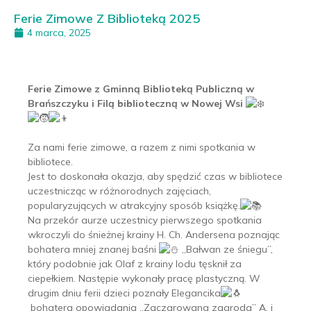
Ferie Zimowe Z Biblioteką 2025
4 marca, 2025
Ferie Zimowe z Gminną Biblioteką Publiczną w
Brańszczyku i Filą biblioteczną w Nowej Wsi
Za nami ferie zimowe, a razem z nimi spotkania w
bibliotece.
Jest to doskonała okazja, aby spędzić czas w bibliotece
uczestnicząc w różnorodnych zajęciach,
popularyzujących w atrakcyjny sposób książkę.
Na przekór aurze uczestnicy pierwszego spotkania
wkroczyli do śnieżnej krainy H. Ch. Andersena poznając
bohatera mniej znanej baśni
„Bałwan ze śniegu”,
który podobnie jak Olaf z krainy lodu tęsknił za
ciepełkiem. Następie wykonały pracę plastyczną. W
drugim dniu ferii dzieci poznały Elegancika
bohatera opowiadania „Zaczarowana zagroda” A. i