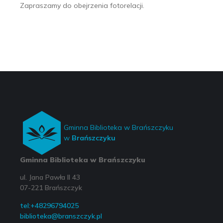
Zapraszamy do obejrzenia fotorelacji.
Gminna Biblioteka w Brańszczyku
w
Brańszczyku
Gminna Biblioteka w Brańszczyku
ul. Jana Pawła II 43
07-221 Brańszczyk
tel:+48296794025
biblioteka@branszczyk.pl